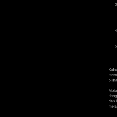
Kala
mema
pilih
Meto
deng
dan 
mela