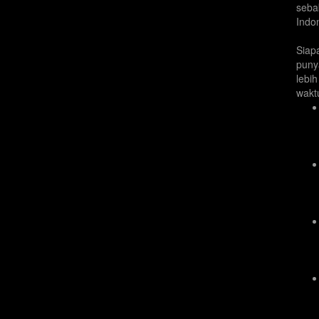
seba
Indo
Siap
puny
lebi
wakt