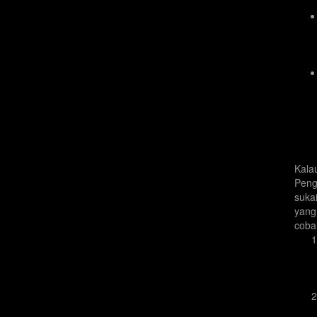
Kala
Peng
suka
yang
cobal