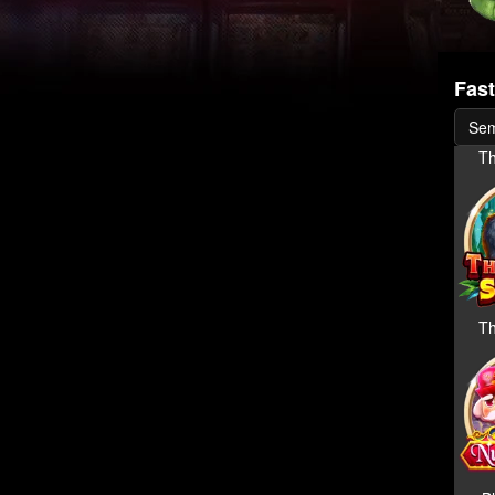
Fas
Se
Th
Th