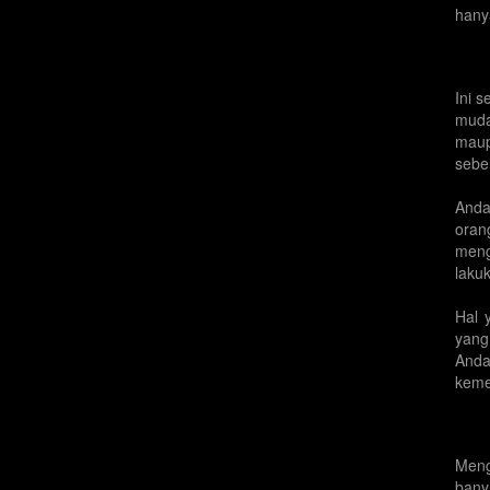
hany
Ini 
muda
maup
sebe
Anda
oran
meng
laku
Hal 
yang
Anda
keme
Meng
bany