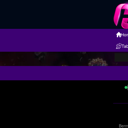
Ho
Ta
Berm