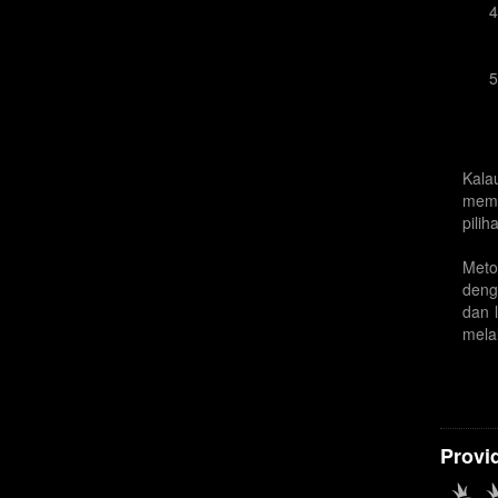
Kala
mema
pilih
Meto
deng
dan 
mela
Provi