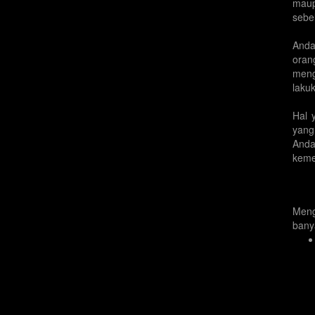
maup
sebe
Anda
oran
meng
laku
Hal 
yang
Anda
keme
Meng
bany