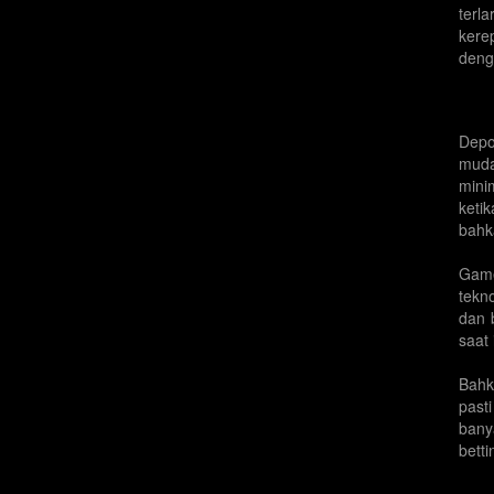
terl
kere
den
Depo
muda
mini
keti
bahk
Game
tekn
dan 
saat
Bahk
past
bany
bett